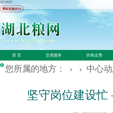
湖北粮网
网站支持IPV6
首 页
交易服务
价格走势
您所属的地方： › ›
中心动
坚守岗位建设忙