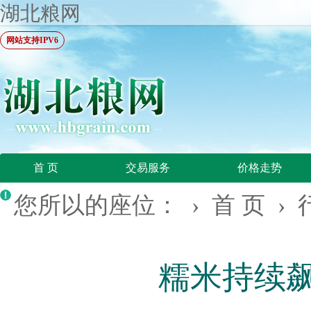
湖北粮网
网站支持IPV6
首 页
交易服务
价格走势
您所以的座位： ›
首 页
›
糯米持续